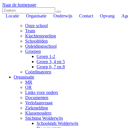
Naar de homepage
Locatie
Organisatie
Onderwijs
Contact
Opvang
Ag
Onze school
Team
Klachtenregeling
Schooltijden
Opleidingsschool
Groepen
Groep 1-2
Groep 3, 4 en 5
Groep 6, 7 en 8
Coördinatoren
Organisatie
MR
OR
Links voor ouders
Documenten
Verlofaanvraag
Ziekmelding
Klassenouders
Stichting Wolderwijs
Schoolgids Wolderwijs