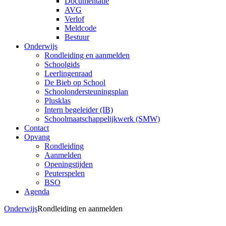
Documentatie
AVG
Verlof
Meldcode
Bestuur
Onderwijs
Rondleiding en aanmelden
Schoolgids
Leerlingenraad
De Bieb op School
Schoolondersteuningsplan
Plusklas
Intern begeleider (IB)
Schoolmaatschappelijkwerk (SMW)
Contact
Opvang
Rondleiding
Aanmelden
Openingstijden
Peuterspelen
BSO
Agenda
Onderwijs
Rondleiding en aanmelden