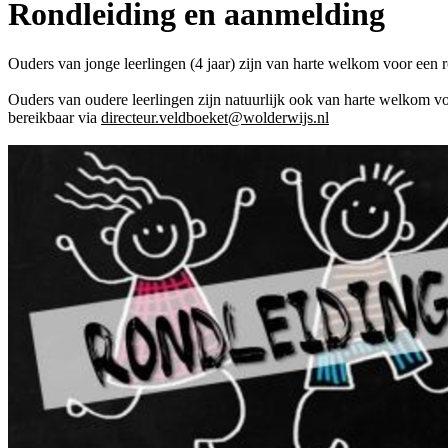
Rondleiding en aanmelding
Ouders van jonge leerlingen (4 jaar) zijn van harte welkom voor een r
Ouders van oudere leerlingen zijn natuurlijk ook van harte welkom vo
bereikbaar via
directeur.veldboeket@wolderwijs.nl