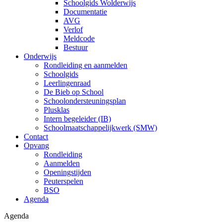
Schoolgids Wolderwijs
Documentatie
AVG
Verlof
Meldcode
Bestuur
Onderwijs
Rondleiding en aanmelden
Schoolgids
Leerlingenraad
De Bieb op School
Schoolondersteuningsplan
Plusklas
Intern begeleider (IB)
Schoolmaatschappelijkwerk (SMW)
Contact
Opvang
Rondleiding
Aanmelden
Openingstijden
Peuterspelen
BSO
Agenda
Agenda