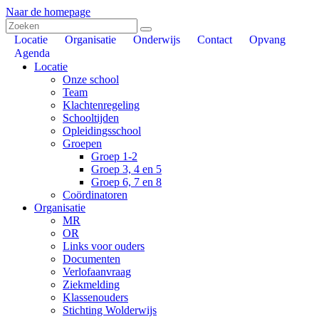
Naar de homepage
Locatie
Organisatie
Onderwijs
Contact
Opvang
Agenda
Locatie
Onze school
Team
Klachtenregeling
Schooltijden
Opleidingsschool
Groepen
Groep 1-2
Groep 3, 4 en 5
Groep 6, 7 en 8
Coördinatoren
Organisatie
MR
OR
Links voor ouders
Documenten
Verlofaanvraag
Ziekmelding
Klassenouders
Stichting Wolderwijs